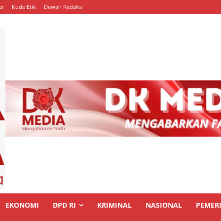
er
Kode Etik
Dewan Redaksi
EKONOMI
DPD RI
KRIMINAL
NASIONAL
PEMER