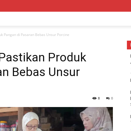
k Pangan di Pasaran Bebas Unsur Porcine
Pastikan Produk
an Bebas Unsur
8
0