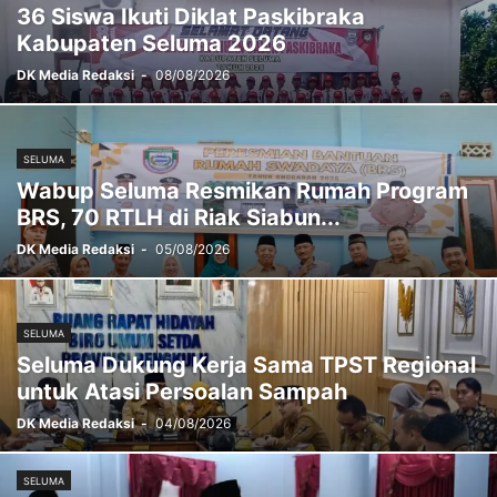
36 Siswa Ikuti Diklat Paskibraka
POLITIK
REJANG LEBONG
SELUMA
STUNTING
TEDDY RAHMAN
Kabupaten Seluma 2026
TEKNOLOGI
WISATA
DK Media Redaksi
-
08/08/2026
SELUMA
Wabup Seluma Resmikan Rumah Program
BRS, 70 RTLH di Riak Siabun...
DK Media Redaksi
-
05/08/2026
SELUMA
Seluma Dukung Kerja Sama TPST Regional
untuk Atasi Persoalan Sampah
DK Media Redaksi
-
04/08/2026
SELUMA