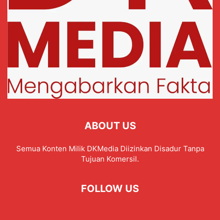
ABOUT US
Semua Konten Milik DKMedia Diizinkan Disadur Tanpa
Tujuan Komersil.
FOLLOW US