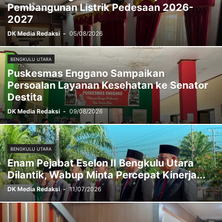
Pembangunan Listrik Pedesaan 2026-
POLITIK
REJANG LEBONG
SELUMA
STUNTING
TEDDY RAHMAN
2027
TEKNOLOGI
WISATA
DK Media Redaksi
-
05/08/2026
BENGKULU UTARA
Puskesmas Enggano Sampaikan
Persoalan Layanan Kesehatan ke Senator
Destita
DK Media Redaksi
-
09/08/2026
BENGKULU UTARA
Enam Pejabat Eselon II Bengkulu Utara
Dilantik, Wabup Minta Percepat Kinerja...
DK Media Redaksi
-
11/07/2026