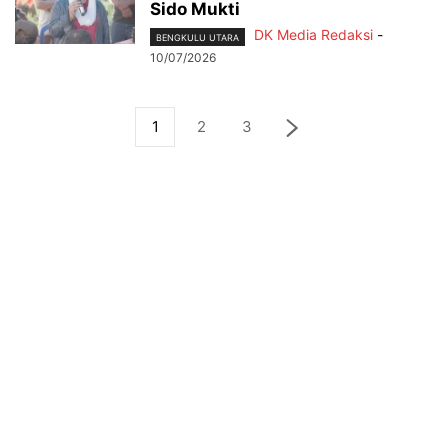
Sido Mukti
DK Media Redaksi
-
BENGKULU UTARA
10/07/2026
1
2
3