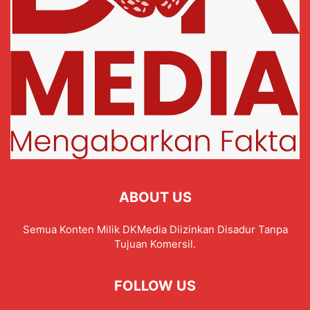
ABOUT US
Semua Konten Milik DKMedia Diizinkan Disadur Tanpa
Tujuan Komersil.
FOLLOW US