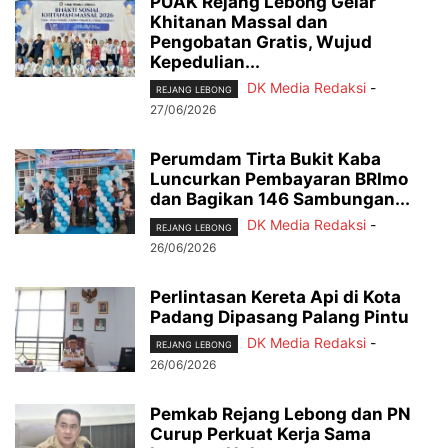
PUAK Rejang Lebong Gelar
Khitanan Massal dan
Pengobatan Gratis, Wujud
Kepedulian...
DK Media Redaksi
-
REJANG LEBONG
27/06/2026
Perumdam Tirta Bukit Kaba
Luncurkan Pembayaran BRImo
dan Bagikan 146 Sambungan...
DK Media Redaksi
-
REJANG LEBONG
26/06/2026
Perlintasan Kereta Api di Kota
Padang Dipasang Palang Pintu
DK Media Redaksi
-
REJANG LEBONG
26/06/2026
Pemkab Rejang Lebong dan PN
Curup Perkuat Kerja Sama