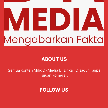
ABOUT US
Semua Konten Milik DKMedia Diizinkan Disadur Tanpa
Tujuan Komersil.
FOLLOW US