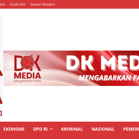
ber
Kode Etik
Dewan Redaksi
EKONOMI
DPD RI
KRIMINAL
NASIONAL
PEMER