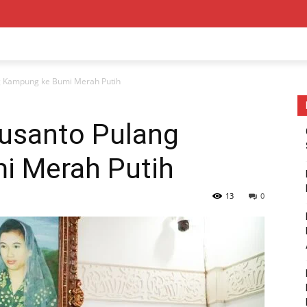
g Kampung ke Bumi Merah Putih
usanto Pulang
i Merah Putih
13
0