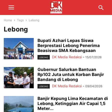
Home
Tags
Lebong
Lebong
Bupati Azhari Lepas Siswa
Berprestasi Lebong Penerima
Beasiswa SMA Kebangsaan
DK Media Redaksi
-
15/07/2026
LEBONG
Gubernur Salurkan Bantuan
Rp102 Juta untuk Korban Banjir
Bandang di Lebong
DK Media Redaksi
-
09/04/2026
LEBONG
Banjir Kepung Lima Kecamatan di
Lebong, Ketinggian Air Capai 1,5
Meter...