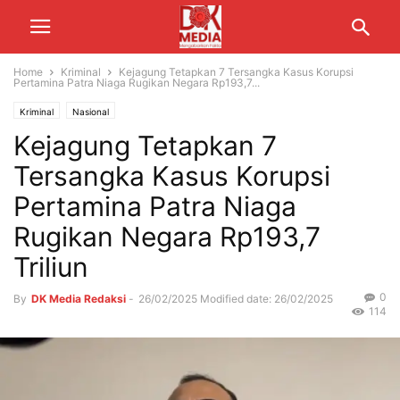
Home
Kriminal
Kejagung Tetapkan 7 Tersangka Kasus Korupsi
Pertamina Patra Niaga Rugikan Negara Rp193,7...
Kriminal
Nasional
Kejagung Tetapkan 7
Tersangka Kasus Korupsi
Pertamina Patra Niaga
Rugikan Negara Rp193,7
Triliun
0
By
DK Media Redaksi
-
26/02/2025
Modified date: 26/02/2025
114