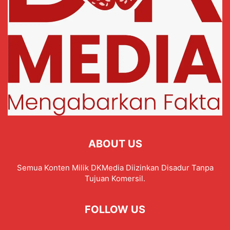
ABOUT US
Semua Konten Milik DKMedia Diizinkan Disadur Tanpa
Tujuan Komersil.
FOLLOW US