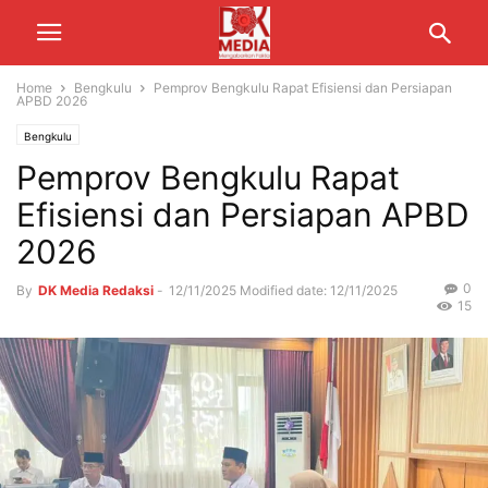
Home
Bengkulu
Pemprov Bengkulu Rapat Efisiensi dan Persiapan
APBD 2026
Bengkulu
Pemprov Bengkulu Rapat
Efisiensi dan Persiapan APBD
2026
0
By
DK Media Redaksi
-
12/11/2025
Modified date: 12/11/2025
15