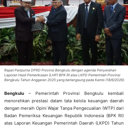
Rapat Paripurna DPRD Provinsi Bengkulu dengan agenda Penyerahan
Laporan Hasil Pemeriksaan (LHP) BPK RI atas LKPD Pemerintah Provinsi
Bengkulu Tahun Anggaran 2025 yang berlangsung pada Kamis (18/6/2026).
Bengkulu
– Pemerintah Provinsi Bengkulu kembali
menorehkan prestasi dalam tata kelola keuangan daerah
dengan meraih Opini Wajar Tanpa Pengecualian (WTP) dari
Badan Pemeriksa Keuangan Republik Indonesia (BPK RI)
atas Laporan Keuangan Pemerintah Daerah (LKPD) Tahun