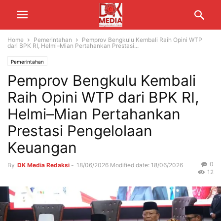
Home
Pemerintahan
Pemprov Bengkulu Kembali Raih Opini WTP
dari BPK RI, Helmi–Mian Pertahankan Prestasi...
Pemerintahan
Pemprov Bengkulu Kembali
Raih Opini WTP dari BPK RI,
Helmi–Mian Pertahankan
Prestasi Pengelolaan
Keuangan
0
By
DK Media Redaksi
-
18/06/2026
Modified date: 18/06/2026
12