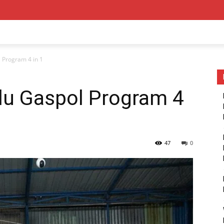
 Program 4 in 1
lu Gaspol Program 4
47
0