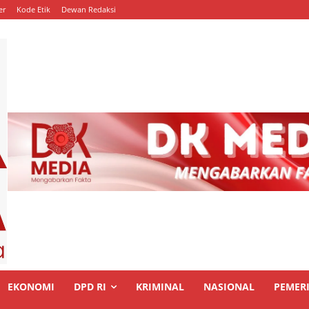
er
Kode Etik
Dewan Redaksi
EKONOMI
DPD RI
KRIMINAL
NASIONAL
PEMER