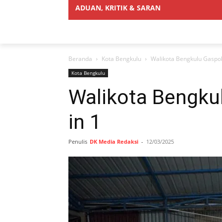
ADUAN, KRITIK & SARAN
Beranda
Kota Bengkulu
Walikota Bengkulu Gaspol
Kota Bengkulu
Walikota Bengku
in 1
Penulis
DK Media Redaksi
-
12/03/2025