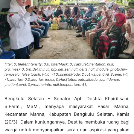
filter: 0; fileterIntensity: 0.0; filterMask: 0; captureOrientation: null;
brp_mask:0; brp_del_th:null; brp_del_sen:null; delta:null; module: photo;hw-
remosaic: false;touch: (-1.0, -1.0);sceneMode: 2;cct_value: 0;AI_Scene: (-1,
-1);aec_lux: 0.0;aec_lux_index: 0;HdrStatus: auto;albedo: ;confidence:
;motionLevel: 0;weatherinfo: null;temperature: 41;
Bengkulu Selatan – Senator Apt. Destita Khairilisani,
S.Farm., MSM., menyapa masyarakat Pasar Manna,
Kecamatan Manna, Kabupaten Bengkulu Selatan, Kamis
(20/3). Dalam kunjungannya, Destita membuka ruang bagi
warga untuk menyampaikan saran dan aspirasi yang akan