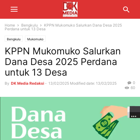
Home
Bengkulu
KPPN Mukomuko Salurkan Dana Desa 2025
Perdana untuk 13 Desa
Bengkulu
Mukomuko
KPPN Mukomuko Salurkan
Dana Desa 2025 Perdana
untuk 13 Desa
0
By
DK Media Redaksi
-
13/02/2025
Modified date: 13/02/2025
60