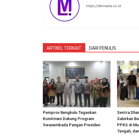
https://dkmedia.co.id
ARTIKEL TERKAIT
DARI PENULIS
Pemprov Bengkulu Tegaskan
Sentra Dha
Komitmen Dukung Program
Salurkan Ba
Swasembada Pangan Presiden
PPKS di Mu
Tengah, da