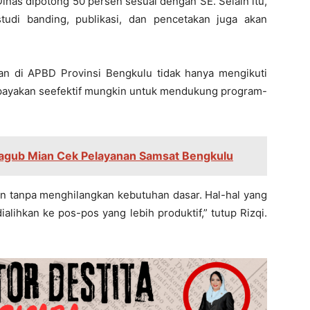
Dinas dipotong 50 persen sesuai dengan SE. Selain itu,
studi banding, publikasi, dan pencetakan juga akan
an di APBD Provinsi Bengkulu tidak hanya mengikuti
iupayakan seefektif mungkin untuk mendukung program-
agub Mian Cek Pelayanan Samsat Bengkulu
in tanpa menghilangkan kebutuhan dasar. Hal-hal yang
ialihkan ke pos-pos yang lebih produktif,” tutup Rizqi.