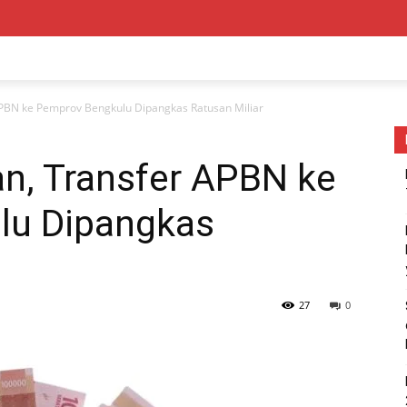
APBN ke Pemprov Bengkulu Dipangkas Ratusan Miliar
an, Transfer APBN ke
lu Dipangkas
27
0