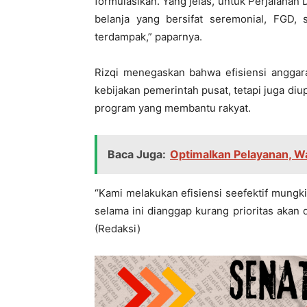
formulasikan. Yang jelas, untuk Perjalanan 
belanja yang bersifat seremonial, FGD, 
terdampak,” paparnya.
Rizqi menegaskan bahwa efisiensi anggar
kebijakan pemerintah pusat, tetapi juga d
program yang membantu rakyat.
Baca Juga:
Optimalkan Pelayanan, W
“Kami melakukan efisiensi seefektif mungk
selama ini dianggap kurang prioritas akan d
(Redaksi)