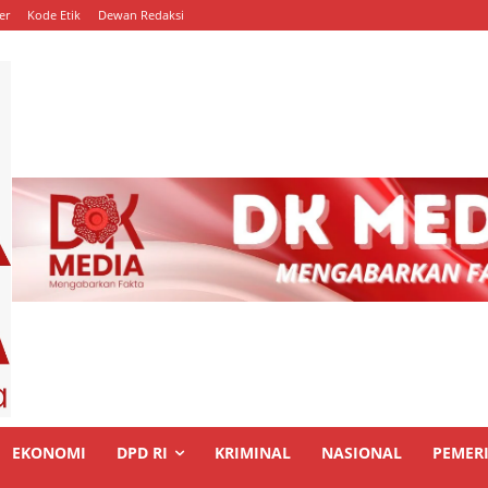
er
Kode Etik
Dewan Redaksi
EKONOMI
DPD RI
KRIMINAL
NASIONAL
PEMER