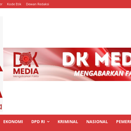
er
Kode Etik
Dewan Redaksi
EKONOMI
DPD RI
KRIMINAL
NASIONAL
PEMER