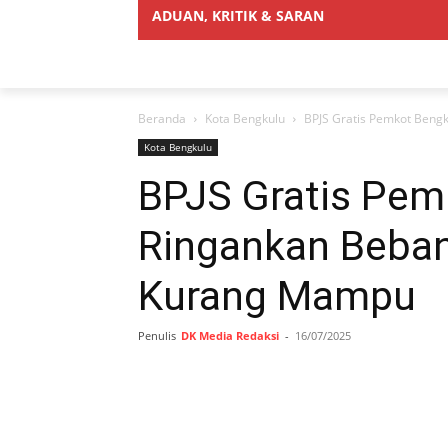
ADUAN, KRITIK & SARAN
Beranda
Kota Bengkulu
BPJS Gratis Pemkot Beng
Kota Bengkulu
BPJS Gratis Pem
Ringankan Beba
Kurang Mampu
Penulis
DK Media Redaksi
-
16/07/2025