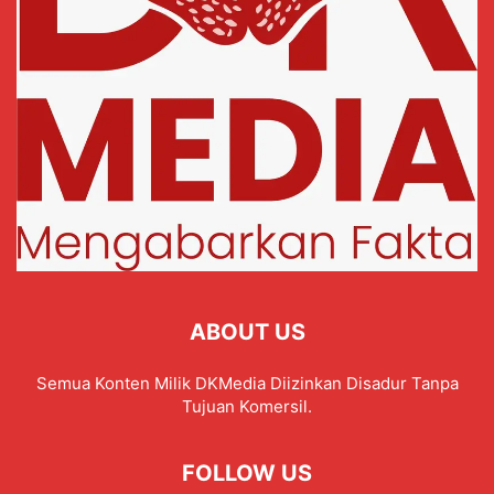
ABOUT US
Semua Konten Milik DKMedia Diizinkan Disadur Tanpa
Tujuan Komersil.
FOLLOW US