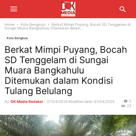
Home
Kota Bengkulu
Berkat Mimpi Puyang, Bocah SD Tenggelam di
Sungai Muara Bangkahulu Ditemukan dalam...
Kota Bengkulu
Berkat Mimpi Puyang, Bocah
SD Tenggelam di Sungai
Muara Bangkahulu
Ditemukan dalam Kondisi
Tulang Belulang
0
By
DK Media Redaksi
-
07/04/2025
Modified date: 07/04/2025
23