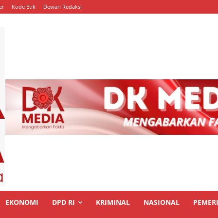
er
Kode Etik
Dewan Redaksi
EKONOMI
DPD RI
KRIMINAL
NASIONAL
PEMER