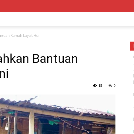
ntuan Rumah Layak Huni
ahkan Bantuan
ni
18
0