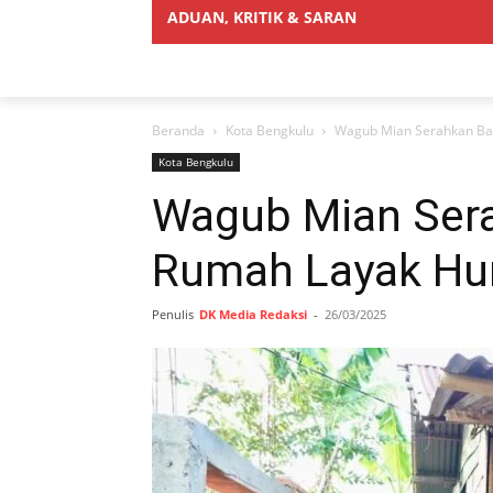
ADUAN, KRITIK & SARAN
Beranda
Kota Bengkulu
Wagub Mian Serahkan Ba
Kota Bengkulu
Wagub Mian Ser
Rumah Layak Hu
Penulis
DK Media Redaksi
-
26/03/2025