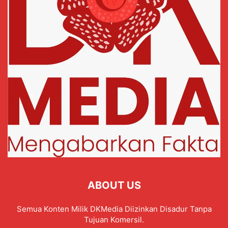
ABOUT US
Semua Konten Milik DKMedia Diizinkan Disadur Tanpa
Tujuan Komersil.