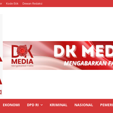
er
Kode Etik
Dewan Redaksi
EKONOMI
DPD RI
KRIMINAL
NASIONAL
PEMER