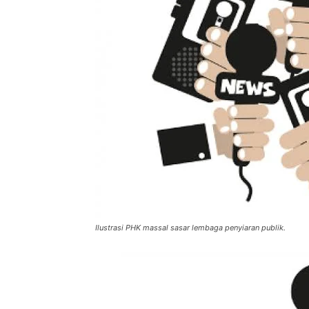
Ilustrasi PHK massal sasar lembaga penyiaran publik.