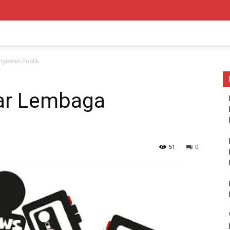
yiaran Publik
ar Lembaga
51
0