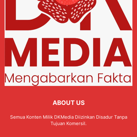
ABOUT US
Semua Konten Milik DKMedia Diizinkan Disadur Tanpa
Tujuan Komersil.