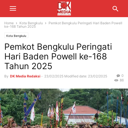
Home
Kota Bengkulu
Pemkot Bengkulu Peringati Hari Baden Powell
ke-168 Tahun 2025
Kota Bengkulu
Pemkot Bengkulu Peringati
Hari Baden Powell ke-168
Tahun 2025
0
By
DK Media Redaksi
-
23/02/2025
Modified date: 23/02/2025
86