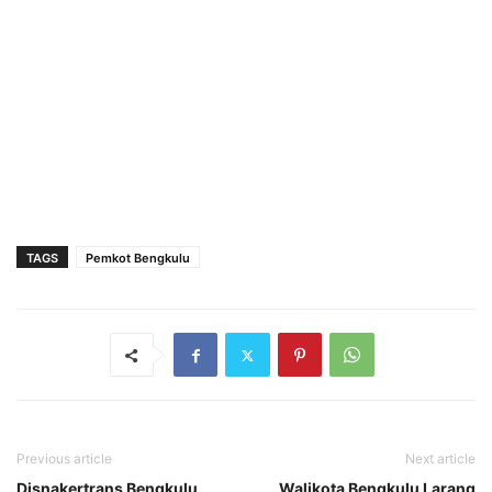
TAGS
Pemkot Bengkulu
Previous article
Next article
Disnakertrans Bengkulu
Walikota Bengkulu Larang