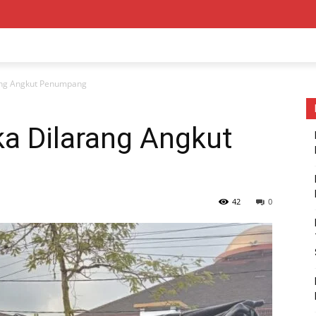
ang Angkut Penumpang
ka Dilarang Angkut
42
0