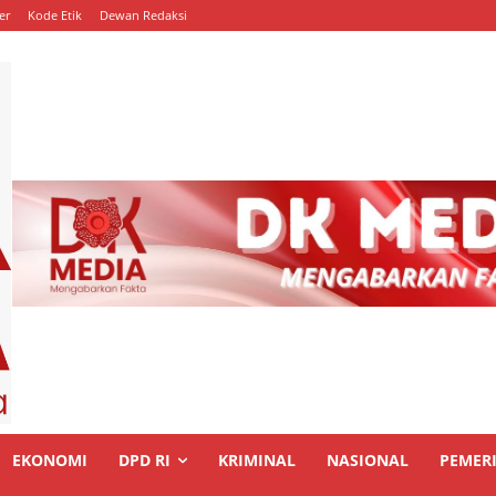
er
Kode Etik
Dewan Redaksi
EKONOMI
DPD RI
KRIMINAL
NASIONAL
PEMER