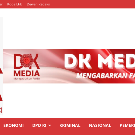
er
Kode Etik
Dewan Redaksi
EKONOMI
DPD RI
KRIMINAL
NASIONAL
PEMER