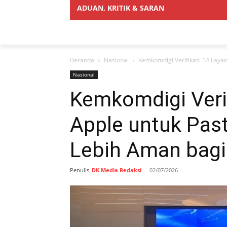
ADUAN, KRITIK & SARAN
Beranda
Nasional
Kemkomdigi Verifikasi 14 Layan
Nasional
Kemkomdigi Veri
Apple untuk Past
Lebih Aman bagi
Penulis
DK Media Redaksi
-
02/07/2026