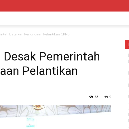
ntah Batalkan Penundaan Pelantikan CPNS
 Desak Pemerintah
aan Pelantikan
63
0