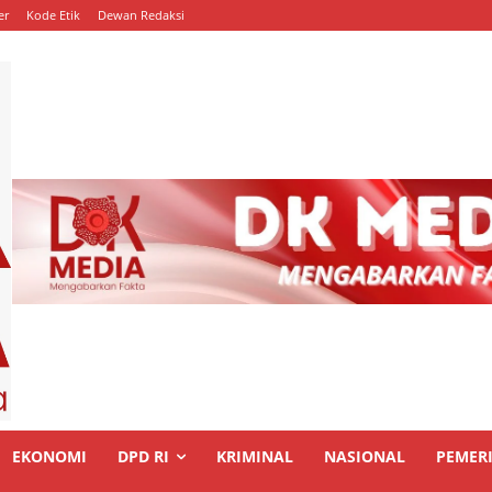
er
Kode Etik
Dewan Redaksi
EKONOMI
DPD RI
KRIMINAL
NASIONAL
PEMER