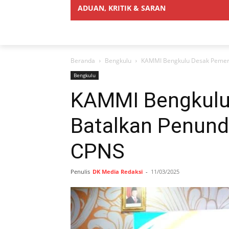
ADUAN, KRITIK & SARAN
Beranda
Bengkulu
KAMMI Bengkulu Desak Pemeri
Bengkulu
KAMMI Bengkulu
Batalkan Penund
CPNS
Penulis
DK Media Redaksi
-
11/03/2025