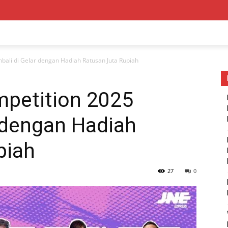
bali di Gelar dengan Hadiah Ratusan Juta Rupiah
petition 2025
 dengan Hadiah
piah
27
0