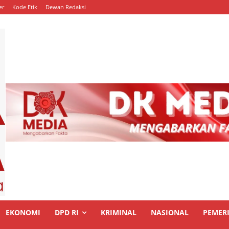
er
Kode Etik
Dewan Redaksi
EKONOMI
DPD RI
KRIMINAL
NASIONAL
PEMER