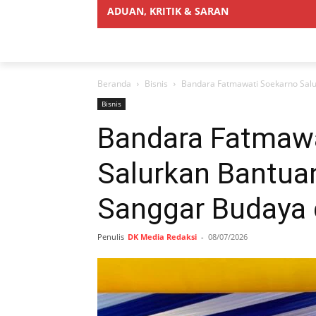
ADUAN, KRITIK & SARAN
Beranda
Bisnis
Bandara Fatmawati Soekarno Salu
Bisnis
Bandara Fatmaw
Salurkan Bantua
Sanggar Budaya 
Penulis
DK Media Redaksi
-
08/07/2026