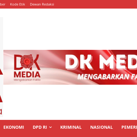
ber
Kode Etik
Dewan Redaksi
EKONOMI
DPD RI
KRIMINAL
NASIONAL
PEMER