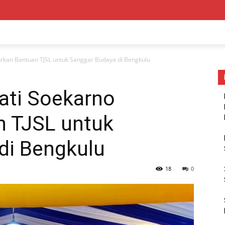
rkan Bantuan TJSL untuk Sanggar Budaya di Bengkulu
ati Soekarno
n TJSL untuk
di Bengkulu
18
0