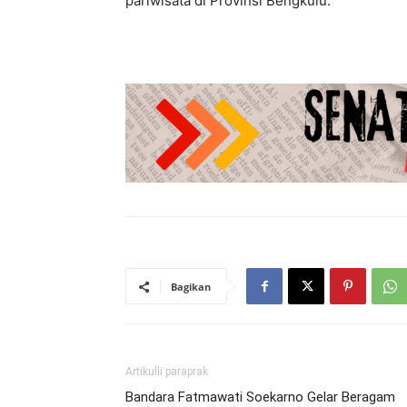
pariwisata di Provinsi Bengkulu.
Bagikan
Artikulli paraprak
Bandara Fatmawati Soekarno Gelar Beragam