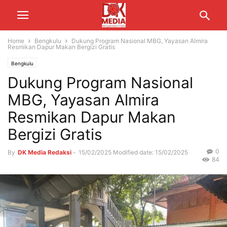
Home
Bengkulu
Dukung Program Nasional MBG, Yayasan Almira
Resmikan Dapur Makan Bergizi Gratis
Bengkulu
Dukung Program Nasional
MBG, Yayasan Almira
Resmikan Dapur Makan
Bergizi Gratis
0
By
DK Media Redaksi
-
15/02/2025
Modified date: 15/02/2025
84