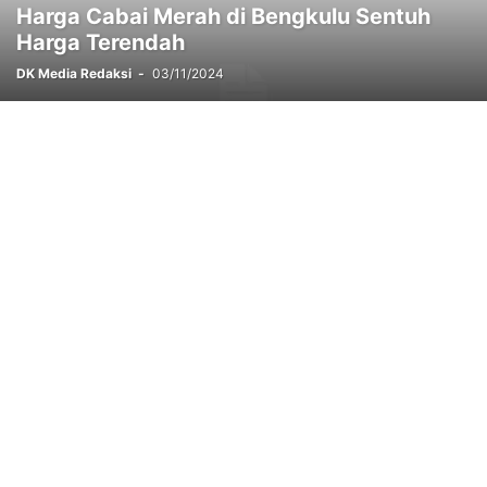
Harga Cabai Merah di Bengkulu Sentuh
POLITIK
REJANG LEBONG
SELUMA
STUNTING
TEDDY RAHMAN
Harga Terendah
TEKNOLOGI
WISATA
DK Media Redaksi
-
03/11/2024