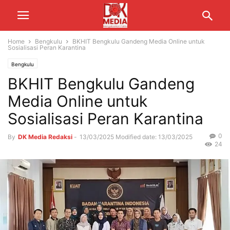
Home
Bengkulu
BKHIT Bengkulu Gandeng Media Online untuk
Sosialisasi Peran Karantina
Bengkulu
BKHIT Bengkulu Gandeng
Media Online untuk
Sosialisasi Peran Karantina
0
By
DK Media Redaksi
-
13/03/2025
Modified date: 13/03/2025
24