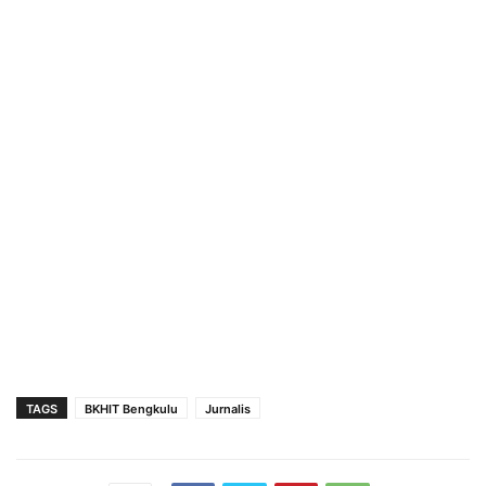
TAGS
BKHIT Bengkulu
Jurnalis