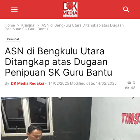
Home
Kriminal
ASN di Bengkulu Utara Ditangkap atas Dugaan
Penipuan SK Guru Bantu
Kriminal
ASN di Bengkulu Utara
Ditangkap atas Dugaan
Penipuan SK Guru Bantu
0
By
DK Media Redaksi
-
14/02/2025
Modified date: 14/02/2025
48