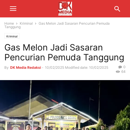
Home
Kriminal
Gas Melon Jadi Sasaran Pencurian Pemuda
Tanggung
Kriminal
Gas Melon Jadi Sasaran
Pencurian Pemuda Tanggung
0
By
DK Media Redaksi
-
10/02/2025
Modified date: 10/02/2025
64