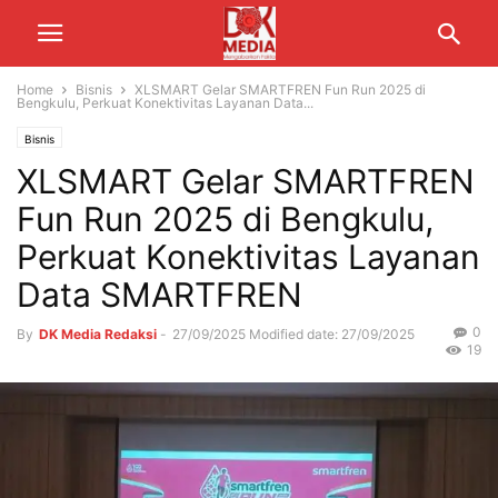
Home
Bisnis
XLSMART Gelar SMARTFREN Fun Run 2025 di
Bengkulu, Perkuat Konektivitas Layanan Data...
Bisnis
XLSMART Gelar SMARTFREN
Fun Run 2025 di Bengkulu,
Perkuat Konektivitas Layanan
Data SMARTFREN
0
By
DK Media Redaksi
-
27/09/2025
Modified date: 27/09/2025
19