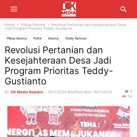
Home
Pilbup Seluma
Revolusi Pertanian dan Kesejahteraan Desa
Jadi Program Prioritas Teddy-Gustianto
Pilbup Seluma
Politik
Seluma
Teddy Rahman
Revolusi Pertanian dan
Kesejahteraan Desa Jadi
Program Prioritas Teddy-
Gustianto
0
By
DK Media Redaksi
-
16/11/2024
Modified date: 16/11/2024
54