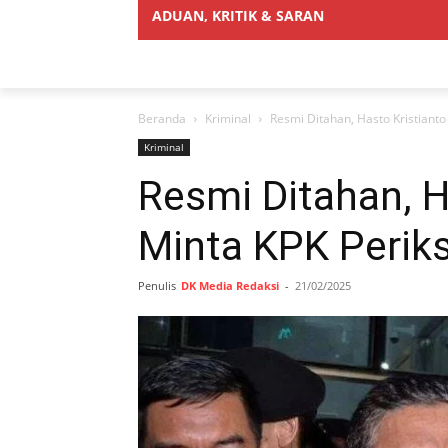
ADUAN, KRITIK & SARAN
Beranda
Kriminal
Resmi Ditahan, Hasto Kristianto
Kriminal
Resmi Ditahan, H
Minta KPK Perik
Penulis
DK Media Redaksi
-
21/02/2025