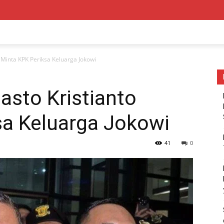
 Minta KPK Periksa Keluarga Jokowi
asto Kristianto
sa Keluarga Jokowi
41
0