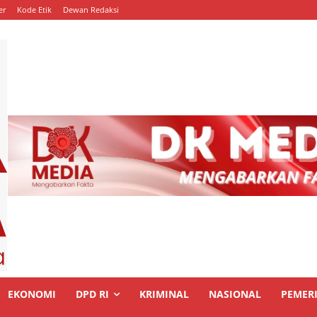
er
Kode Etik
Dewan Redaksi
EKONOMI
DPD RI
KRIMINAL
NASIONAL
PEMER