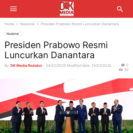
Home
Nasional
Presiden Prabowo Resmi Luncurkan Danantara
Nasional
Presiden Prabowo Resmi
Luncurkan Danantara
0
By
DK Media Redaksi
-
24/02/2025
Modified date: 24/02/2025
92