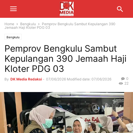
Home
Bengkulu
Pemprov Bengkulu Sambut Kepulangan 390
Jemaah Haji Kloter PDG 03
Bengkulu
Pemprov Bengkulu Sambut
Kepulangan 390 Jemaah Haji
Kloter PDG 03
0
By
DK Media Redaksi
-
07/06/2026
Modified date: 07/06/2026
22