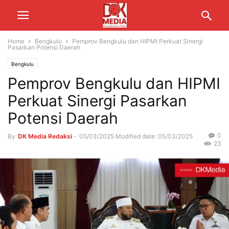
Home
Bengkulu
Pemprov Bengkulu dan HIPMI Perkuat Sinergi
Pasarkan Potensi Daerah
Bengkulu
Pemprov Bengkulu dan HIPMI
Perkuat Sinergi Pasarkan
Potensi Daerah
0
By
DK Media Redaksi
-
05/03/2025
Modified date: 05/03/2025
23