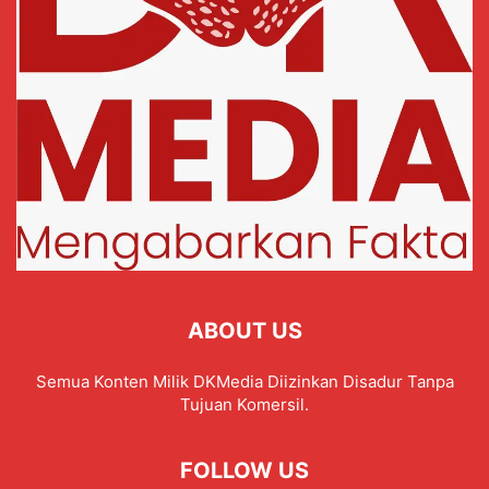
ABOUT US
Semua Konten Milik DKMedia Diizinkan Disadur Tanpa
Tujuan Komersil.
FOLLOW US