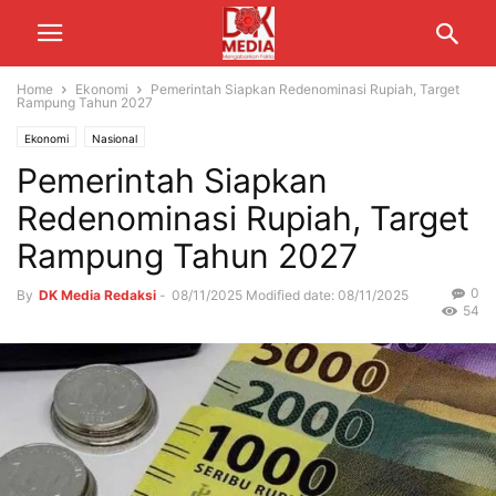
Home
Ekonomi
Pemerintah Siapkan Redenominasi Rupiah, Target
Rampung Tahun 2027
Ekonomi
Nasional
Pemerintah Siapkan
Redenominasi Rupiah, Target
Rampung Tahun 2027
0
By
DK Media Redaksi
-
08/11/2025
Modified date: 08/11/2025
54