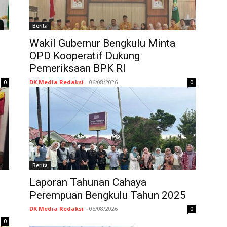
Berita
Wakil Gubernur Bengkulu Minta
OPD Kooperatif Dukung
Pemeriksaan BPK RI
DK Media Redaksi
-
06/08/2026
0
0
Berita
Laporan Tahunan Cahaya
Perempuan Bengkulu Tahun 2025
DK Media Redaksi
-
05/08/2026
0
0