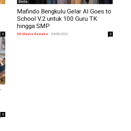
Berita
Mafindo Bengkulu Gelar AI Goes to
School V.2 untuk 100 Guru TK
hingga SMP
DK Media Redaksi
-
04/08/2026
0
0
T
0