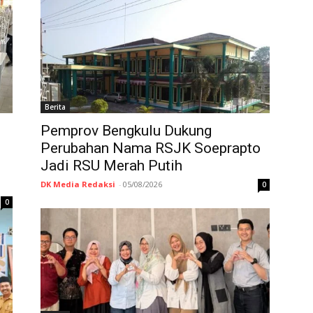
Berita
Pemprov Bengkulu Dukung
Perubahan Nama RSJK Soeprapto
Jadi RSU Merah Putih
DK Media Redaksi
-
05/08/2026
0
0