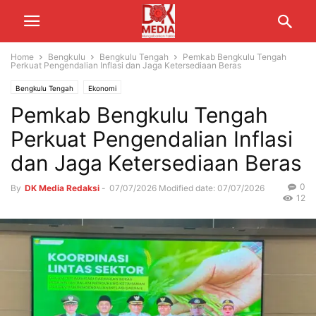
Home
Bengkulu
Bengkulu Tengah
Pemkab Bengkulu Tengah
Perkuat Pengendalian Inflasi dan Jaga Ketersediaan Beras
Bengkulu Tengah
Ekonomi
Pemkab Bengkulu Tengah
Perkuat Pengendalian Inflasi
dan Jaga Ketersediaan Beras
0
By
DK Media Redaksi
-
07/07/2026
Modified date: 07/07/2026
12