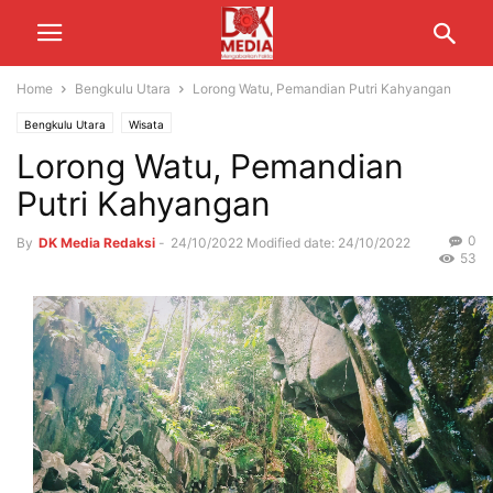
Home
Bengkulu Utara
Lorong Watu, Pemandian Putri Kahyangan
Bengkulu Utara
Wisata
Lorong Watu, Pemandian
Putri Kahyangan
0
By
DK Media Redaksi
-
24/10/2022
Modified date: 24/10/2022
53