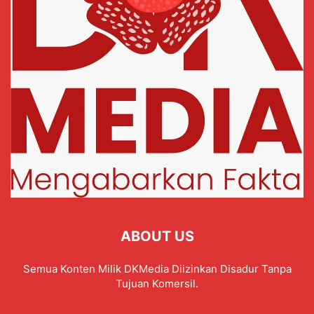
ABOUT US
Semua Konten Milik DKMedia Diizinkan Disadur Tanpa
Tujuan Komersil.