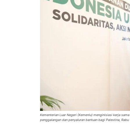
Kementerian Luar Negeri (Kemenlu) menginisiasi kerja sama
penggalangan dan penyaluran bantuan bagi Palestina, Rabu