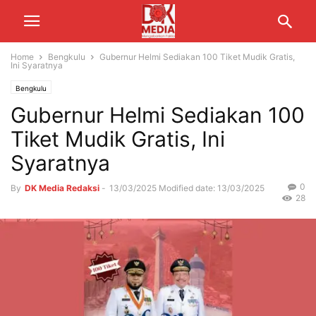
Home
Bengkulu
Gubernur Helmi Sediakan 100 Tiket Mudik Gratis,
Ini Syaratnya
Bengkulu
Gubernur Helmi Sediakan 100
Tiket Mudik Gratis, Ini
Syaratnya
0
By
DK Media Redaksi
-
13/03/2025
Modified date: 13/03/2025
28