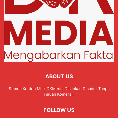
ABOUT US
Semua Konten Milik DKMedia Diizinkan Disadur Tanpa
Tujuan Komersil.
FOLLOW US