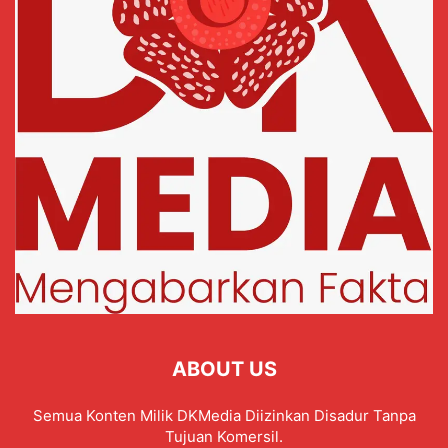
ABOUT US
Semua Konten Milik DKMedia Diizinkan Disadur Tanpa
Tujuan Komersil.