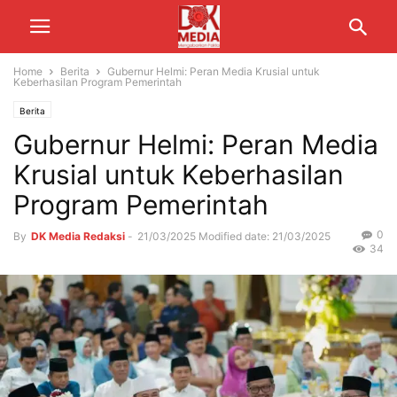
Home
Berita
Gubernur Helmi: Peran Media Krusial untuk
Keberhasilan Program Pemerintah
Berita
Gubernur Helmi: Peran Media
Krusial untuk Keberhasilan
Program Pemerintah
0
By
DK Media Redaksi
-
21/03/2025
Modified date: 21/03/2025
34