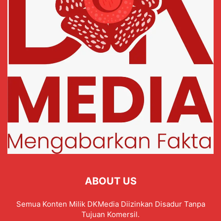
ABOUT US
Semua Konten Milik DKMedia Diizinkan Disadur Tanpa
Tujuan Komersil.