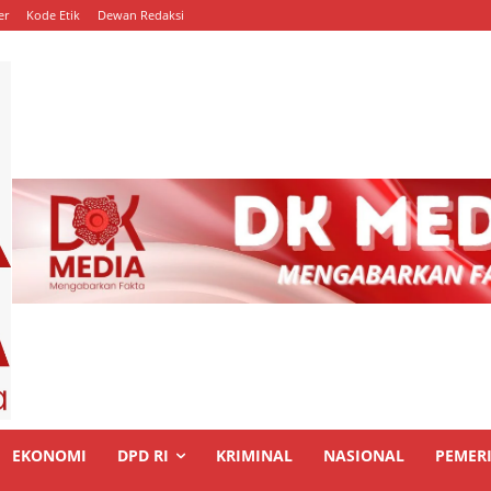
er
Kode Etik
Dewan Redaksi
EKONOMI
DPD RI
KRIMINAL
NASIONAL
PEMER