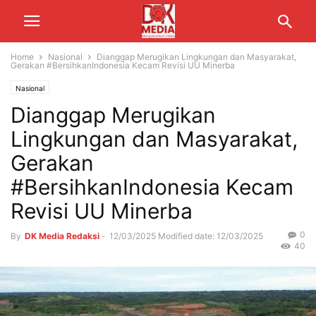
Home
Nasional
Dianggap Merugikan Lingkungan dan Masyarakat,
Gerakan #BersihkanIndonesia Kecam Revisi UU Minerba
Nasional
Dianggap Merugikan
Lingkungan dan Masyarakat,
Gerakan
#BersihkanIndonesia Kecam
Revisi UU Minerba
0
By
DK Media Redaksi
-
12/03/2025
Modified date: 12/03/2025
40