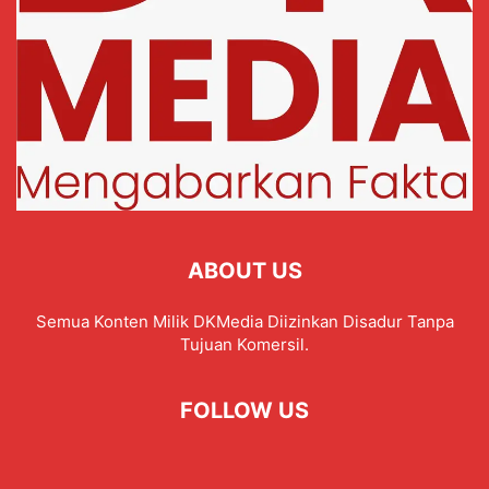
ABOUT US
Semua Konten Milik DKMedia Diizinkan Disadur Tanpa
Tujuan Komersil.
FOLLOW US