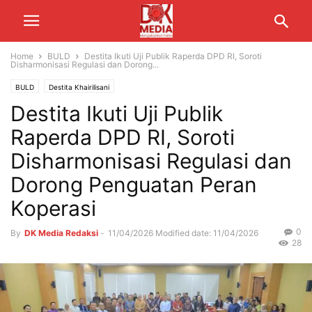
Home
BULD
Destita Ikuti Uji Publik Raperda DPD RI, Soroti
Disharmonisasi Regulasi dan Dorong...
BULD
Destita Khairilisani
Destita Ikuti Uji Publik
Raperda DPD RI, Soroti
Disharmonisasi Regulasi dan
Dorong Penguatan Peran
Koperasi
0
By
DK Media Redaksi
-
11/04/2026
Modified date: 11/04/2026
28