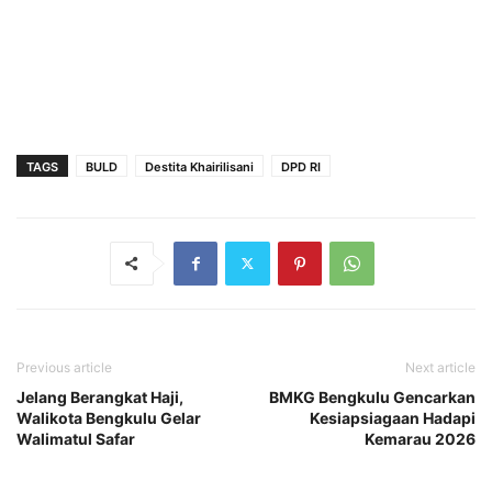
TAGS
BULD
Destita Khairilisani
DPD RI
Previous article
Next article
Jelang Berangkat Haji,
BMKG Bengkulu Gencarkan
Walikota Bengkulu Gelar
Kesiapsiagaan Hadapi
Walimatul Safar
Kemarau 2026