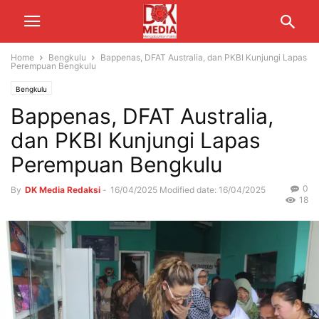
Home
Bengkulu
Bappenas, DFAT Australia, dan PKBI Kunjungi Lapas
Perempuan Bengkulu
Bengkulu
Bappenas, DFAT Australia,
dan PKBI Kunjungi Lapas
Perempuan Bengkulu
0
By
DK Media Redaksi
-
16/04/2025
Modified date: 16/04/2025
18